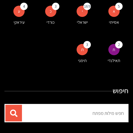
4
3
169
5
א
י
כ
ע
אסייתי
ישראלי
כורדי
עיראקי
3
2
ת
ת
תאילנדי
תימני
חיפוש
תוצאות
עבור
החיפוש: