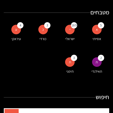
מטבחים
4
3
169
5
א
י
כ
ע
אסייתי
ישראלי
כורדי
עיראקי
3
2
ת
ת
תאילנדי
תימני
חיפוש
תוצאות