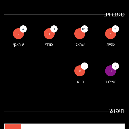
מטבחים
4
3
169
5
א
י
כ
ע
אסייתי
ישראלי
כורדי
עיראקי
3
2
ת
ת
תאילנדי
תימני
חיפוש
תוצאות