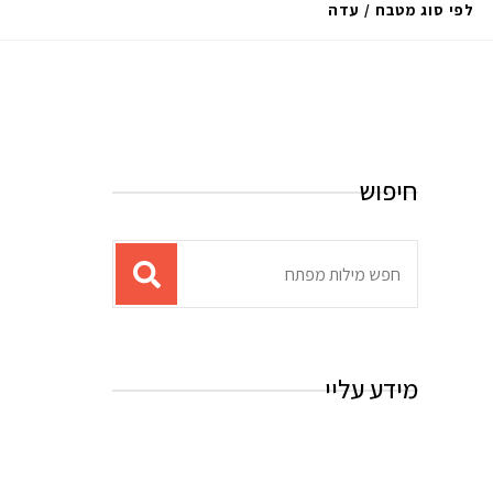
לפי סוג מטבח / עדה
חיפוש
ת
ו
צ
א
מידע עליי
ו
ת
ע
ב