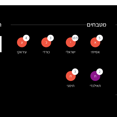
מטבחים
ח
4
3
169
5
ת
א
י
כ
ע
ע
אסייתי
ישראלי
כורדי
עיראקי
ה
3
2
ת
ת
תאילנדי
תימני