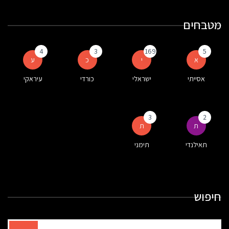
מטבחים
4
3
169
5
א
י
כ
ע
אסייתי
ישראלי
כורדי
עיראקי
3
2
ת
ת
תאילנדי
תימני
חיפוש
תוצאות