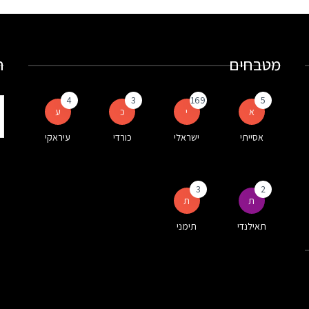
מטבחים
ח
4
3
169
5
ת
א
י
כ
ע
ע
אסייתי
ישראלי
כורדי
עיראקי
ה
3
2
ת
ת
תאילנדי
תימני