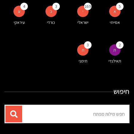
4
3
169
5
א
י
כ
ע
אסייתי
ישראלי
כורדי
עיראקי
3
2
ת
ת
תאילנדי
תימני
חיפוש
תוצאות
עבור
החיפוש: