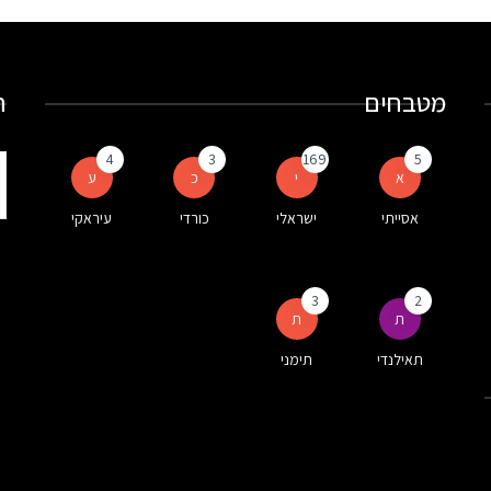
מטבחים
ח
4
3
169
5
ת
א
י
כ
ע
ע
אסייתי
ישראלי
כורדי
עיראקי
ה
3
2
ת
ת
תאילנדי
תימני