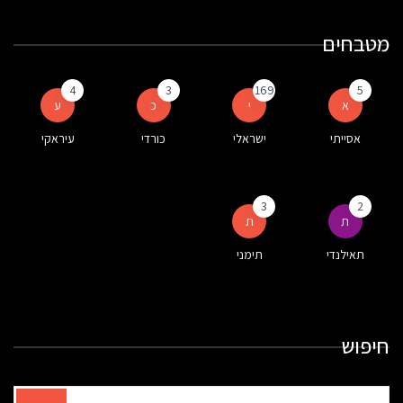
מטבחים
4
3
169
5
א
י
כ
ע
אסייתי
ישראלי
כורדי
עיראקי
3
2
ת
ת
תאילנדי
תימני
חיפוש
תוצאות