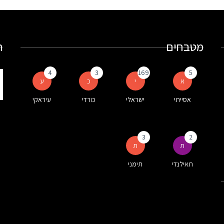
מטבחים
ח
4
3
169
5
ת
א
י
כ
ע
ע
אסייתי
ישראלי
כורדי
עיראקי
ה
3
2
ת
ת
תאילנדי
תימני