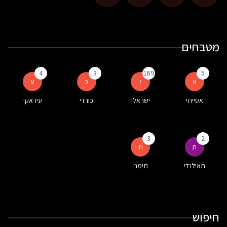
מטבחים
4
3
169
5
א
י
כ
ע
אסייתי
ישראלי
כורדי
עיראקי
3
2
ת
ת
תאילנדי
תימני
חיפוש