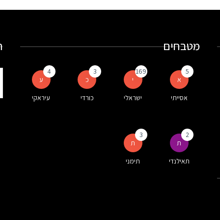
מטבחים
ח
4
3
169
5
ת
א
י
כ
ע
ע
אסייתי
ישראלי
כורדי
עיראקי
ה
3
2
ת
ת
תאילנדי
תימני