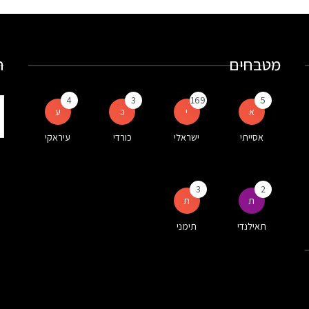
מטבחים
ח
4
3
169
5
ת
א
י
כ
ע
ע
אסייתי
ישראלי
כורדי
עיראקי
ה
3
2
ת
ת
תאילנדי
תימני