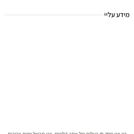
מידע עליי
היי אני שחר חן בעלים של אתר דלישס, אני מבשל שנים ארוכות