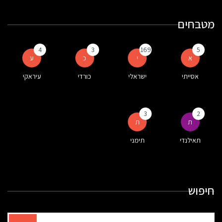
מטבחים
4
3
169
5
א
י
כ
ע
אסייתי
ישראלי
כורדי
עיראקי
3
2
ת
ת
תאילנדי
תימני
חיפוש
תוצאות