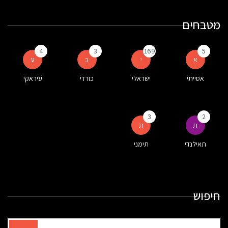
מטבחים
4
3
169
5
א
י
כ
ע
אסייתי
ישראלי
כורדי
עיראקי
3
2
ת
ת
תאילנדי
תימני
חיפוש
תוצאות