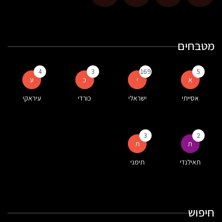
מטבחים
4
3
169
5
א
י
כ
ע
אסייתי
ישראלי
כורדי
עיראקי
3
2
ת
ת
תאילנדי
תימני
חיפוש