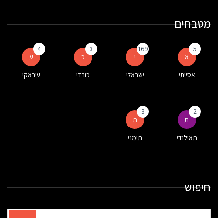
מטבחים
4
3
169
5
א
י
כ
ע
אסייתי
ישראלי
כורדי
עיראקי
3
2
ת
ת
תאילנדי
תימני
חיפוש
תוצאות