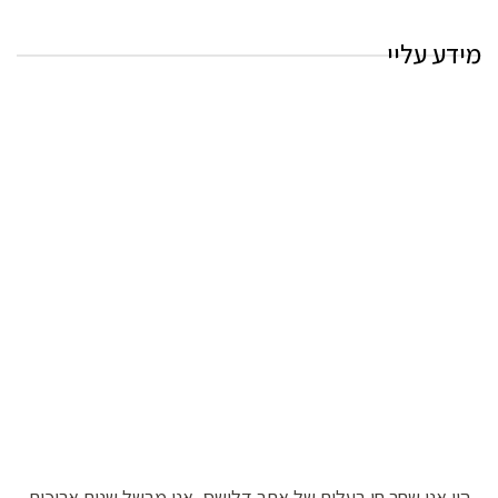
מידע עליי
היי אני שחר חן בעלים של אתר דלישס, אני מבשל שנים ארוכות