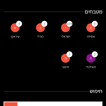
מטבחים
4
3
169
5
א
י
כ
ע
אסייתי
ישראלי
כורדי
עיראקי
3
2
ת
ת
תאילנדי
תימני
חיפוש
תוצאות