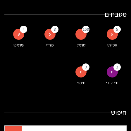
מטבחים
4
3
169
5
א
י
כ
ע
אסייתי
ישראלי
כורדי
עיראקי
3
2
ת
ת
תאילנדי
תימני
חיפוש
תוצאות