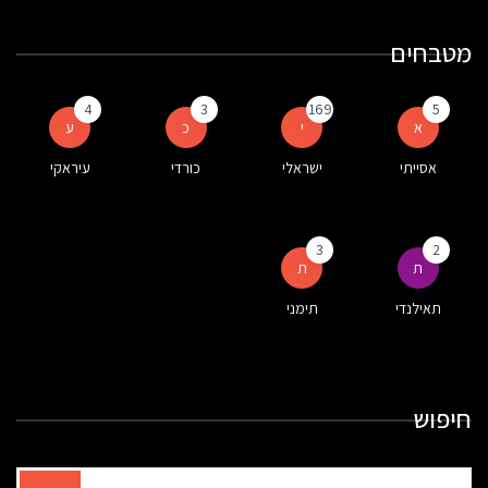
מטבחים
4
3
169
5
א
י
כ
ע
אסייתי
ישראלי
כורדי
עיראקי
3
2
ת
ת
תאילנדי
תימני
חיפוש
תוצאות