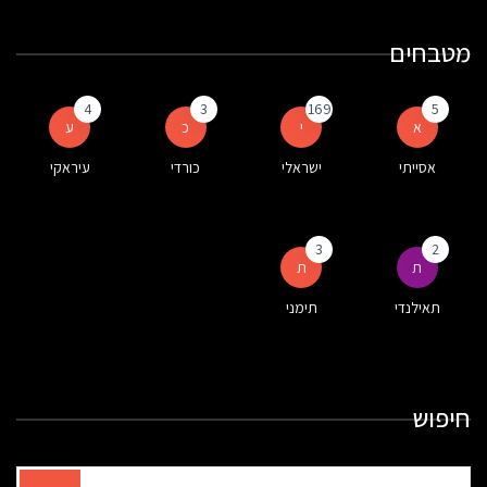
מטבחים
4
3
169
5
א
י
כ
ע
אסייתי
ישראלי
כורדי
עיראקי
3
2
ת
ת
תאילנדי
תימני
חיפוש
תוצאות