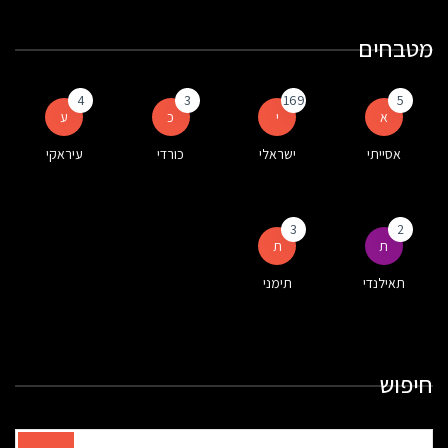
מטבחים
4
3
169
5
א
י
כ
ע
אסייתי
ישראלי
כורדי
עיראקי
3
2
ת
ת
תאילנדי
תימני
חיפוש
תוצאות