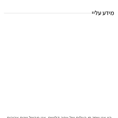
מידע עליי
היי אני שחר חן בעלים של אתר דלישס, אני מבשל שנים ארוכות