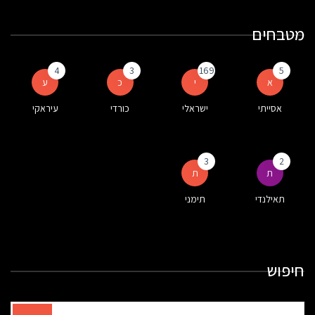
מטבחים
4
3
169
5
א
י
כ
ע
אסייתי
ישראלי
כורדי
עיראקי
3
2
ת
ת
תאילנדי
תימני
חיפוש
תוצאות