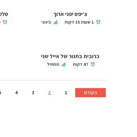
צ’יפס יפני ארוך
סלט 
1 שעות 15 דקות
בינוני
0
כרובית בתנור של אייל שני
47 דקות
מתחיל
הקודם
1
2
3
4
5