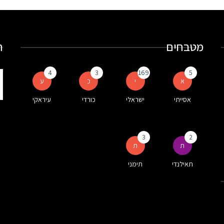
מטבחים
ח
4
3
169
5
ת
א
י
כ
ע
ע
אסייתי
ישראלי
כורדי
עיראקי
ה
3
2
ת
ת
תאילנדי
תימני