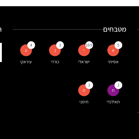
מטבחים
ח
4
3
169
5
ת
א
י
כ
ע
ע
אסייתי
ישראלי
כורדי
עיראקי
ה
3
2
ת
ת
תאילנדי
תימני