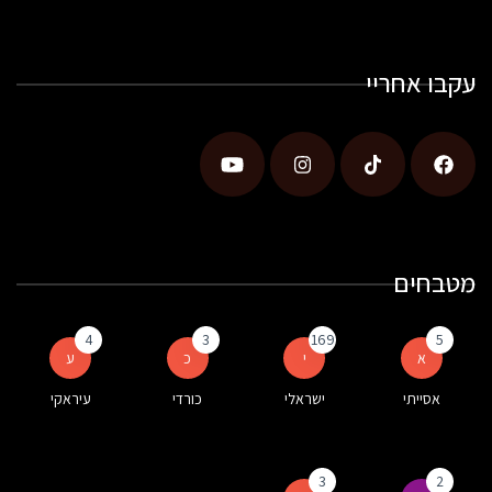
עקבו אחריי
מטבחים
4
3
169
5
א
י
כ
ע
אסייתי
ישראלי
כורדי
עיראקי
3
2