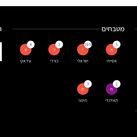
מטבחים
ח
4
3
169
5
ת
א
י
כ
ע
ע
אסייתי
ישראלי
כורדי
עיראקי
ה
3
2
ת
ת
תאילנדי
תימני