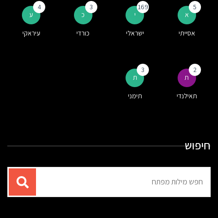
4
3
169
5
א
י
כ
ע
אסייתי
ישראלי
כורדי
עיראקי
3
2
ת
ת
תאילנדי
תימני
חיפוש
תוצאות
עבור
החיפוש: